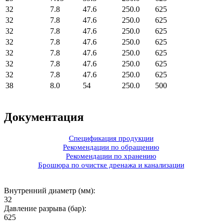
32
7.8
47.6
250.0
625
32
7.8
47.6
250.0
625
32
7.8
47.6
250.0
625
32
7.8
47.6
250.0
625
32
7.8
47.6
250.0
625
32
7.8
47.6
250.0
625
32
7.8
47.6
250.0
625
38
8.0
54
250.0
500
Документация
Спецификация продукции
Рекомендации по обращению
Рекомендации по хранению
Брошюра по очистке дренажа и канализации
Внутренний диаметр (мм):
32
Давление разрыва (бар):
625