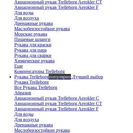
Авиационный рукав Trelleborg Aerokler CT
Авиационный рукав Trelleborg Aerokler F
Для воды
Для воздуха
Вероника
Дренажные рукава
онлайн
Маслобензостойкие рукава
Морские рукава
Пищевые шланги
Рукава для краски
Рукава для пара
Рукава для сварки
Химические рукава
Еще
Компенсаторы Trelleborg
Рукава Trelleborg
популярно
Лучший выбор
Рукава Trelleborg
Все Рукава Trelleborg
Абразив
Авиационный рукав Trelleborg Aerokler C
Авиационный рукав Trelleborg Aerokler CT
Авиационный рукав Trelleborg Aerokler F
Для воды
Для воздуха
Дренажные рукава
Маслобензостойкие рукава