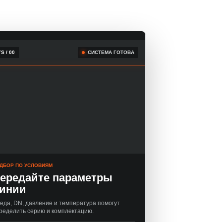
S / 00
СИСТЕМА ГОТОВА
ДБОР ПО УСЛОВИЯМ
ередайте параметры
инии
еда, DN, давление и температура помогут
ределить серию и комплектацию.