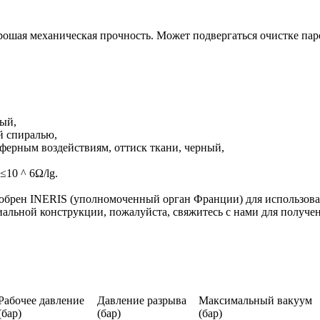
ошая механическая прочность. Может подвергаться очистке паро
ый,
й спиралью,
ерным воздействиям, оттиск ткани, черный,
10 ^ 6Ω/lg.
обрен INERIS (уполномоченный орган Франции) для использова
альной конструкции, пожалуйста, свяжитесь с нами для получе
Рабочее давление
Давление разрыва
Максимальный вакуум
(бар)
(бар)
(бар)