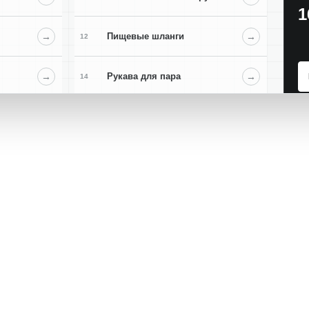
1
→
Пищевые шланги
→
12
→
Рукава для пара
→
14
→
Химические рукава
→
16