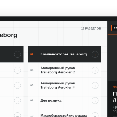
SY
16 РАЗДЕЛОВ
leborg
Компенсаторы Trelleborg
→
→
02
Авиационный рукав
→
→
04
Trelleborg Aerokler C
Авиационный рукав
→
→
06
Trelleborg Aerokler F
ПО
П
л
→
Для воздуха
→
08
Ср
оп
→
Маслобензостойкие рукава
→
10