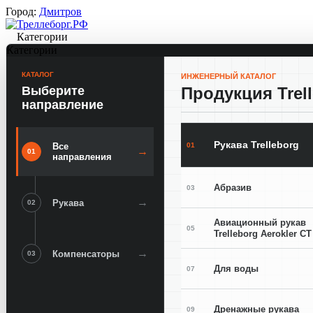
Город:
Дмитров
Категории
Категории
КАТАЛОГ
ИНЖЕНЕРНЫЙ КАТАЛОГ
Выберите
Продукция Trel
направление
Рукава Trelleborg
01
Все
→
01
направления
Абразив
03
→
Рукава
02
Авиационный рукав
05
Trelleborg Aerokler CT
→
Компенсаторы
03
Для воды
07
Дренажные рукава
09