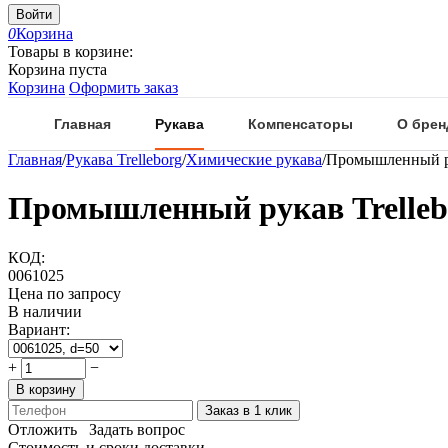
Войти
0
Корзина
Товары в корзине:
Корзина пуста
Корзина
Оформить заказ
Главная
Рукава
Компенсаторы
О брен
Главная
/
Рукава Trelleborg
/
Химические рукава
/
Промышленный ру
Промышленный рукав Trelleb
КОД:
0061025
Цена по запросу
В наличии
Вариант:
+
−
В корзину
Заказ в 1 клик
Отложить
Задать вопрос
Стоимость и сроки доставки