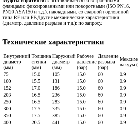
Муфты и фитинги:
Изготавливается со встроенными
фланцами: фиксированными или поворотными (ISO PN16,
PN20 ASA150 и т.д.), накладными, со сварной горловиной
типа RF или FF.Другие механические характеристики
(диаметр, давление разрыва и т.д.): по запросу.
Технические характеристики
Внутренний
Толщина
Наружный
Рабочее
Давление
Максима
диаметр
стенки
диаметр
давление
разрыва
вакуум (б
(мм)
(мм)
(мм)
(бар)
(бар)
75
15.0
105
15.0
60
0.9
100
15.5
131
15.0
60
0.9
152
17.0
186
15.0
60
0.9
203
16.5
236
15.0
60
0.9
250
16.5
283
15.0
60
0.9
300
17.5
335
15.0
60
0.9
350
17.5
385
15.0
60
0.9
400
20.5
441
15.0
60
0.9