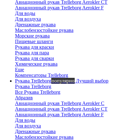
Авиационный рукав Trelleborg Aerokler CT
Авиационный рукав Trelleborg Aerokler F
Для воды
Для воздуха
Дренажные рукава
Маслобензостойкие рукава
Морские рукава
Пищевые шланги
Рукава для краски
Рукава для пара
Рукава для сварки
Химические рукава
Еще
Компенсаторы Trelleborg
Рукава Trelleborg
популярно
Лучший выбор
Рукава Trelleborg
Все Рукава Trelleborg
Абразив
Авиационный рукав Trelleborg Aerokler C
Авиационный рукав Trelleborg Aerokler CT
Авиационный рукав Trelleborg Aerokler F
Для воды
Для воздуха
Дренажные рукава
Маслобензостойкие рукава