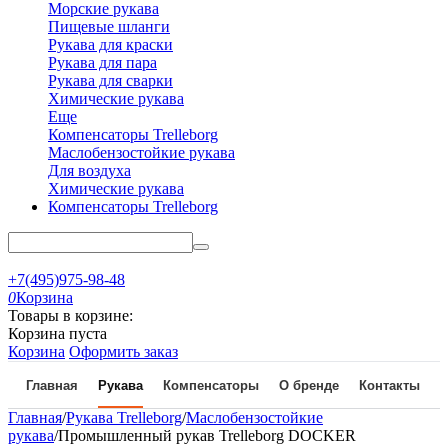
Морские рукава
Пищевые шланги
Рукава для краски
Рукава для пара
Рукава для сварки
Химические рукава
Еще
Компенсаторы Trelleborg
Маслобензостойкие рукава
Для воздуха
Химические рукава
Компенсаторы Trelleborg
+7(495)975-98-48
0
Корзина
Товары в корзине:
Корзина пуста
Корзина
Оформить заказ
Главная
Рукава
Компенсаторы
О бренде
Контакты
Главная
/
Рукава Trelleborg
/
Маслобензостойкие
рукава
/
Промышленный рукав Trelleborg DOCKER