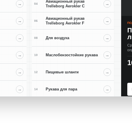
Авиационный рукав
→
→
04
Trelleborg Aerokler C
Авиационный рукав
→
→
06
Trelleborg Aerokler F
ПО
П
л
→
Для воздуха
→
08
Ср
оп
→
Маслобензостойкие рукава
→
10
1
→
Пищевые шланги
→
12
→
Рукава для пара
→
14
→
Химические рукава
→
16