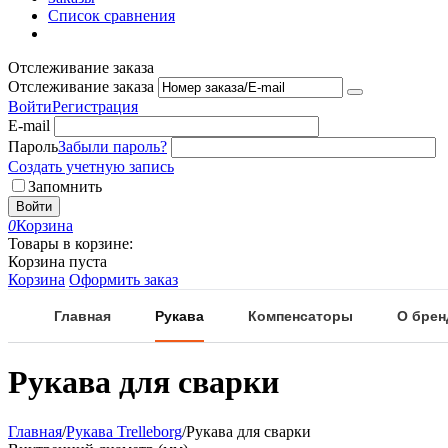
Список сравнения
Отслеживание заказа
Отслеживание заказа
Войти
Регистрация
E-mail
Пароль
Забыли пароль?
Создать учетную запись
Запомнить
Войти
0
Корзина
Товары в корзине:
Корзина пуста
Корзина
Оформить заказ
Главная
Рукава
Компенсаторы
О брен
Рукава для сварки
Главная
/
Рукава Trelleborg
/
Рукава для сварки