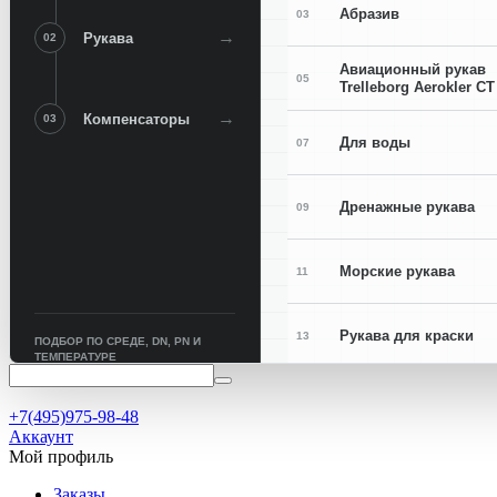
Абразив
03
→
Рукава
02
Авиационный рукав
05
Trelleborg Aerokler CT
→
Компенсаторы
03
Для воды
07
Дренажные рукава
09
Морские рукава
11
Рукава для краски
13
ПОДБОР ПО СРЕДЕ, DN, PN И
ТЕМПЕРАТУРЕ
Рукава для сварки
15
+7(495)975-98-48
Аккаунт
Мой профиль
Заказы