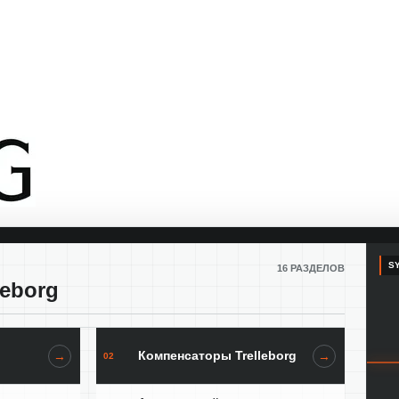
SY
16 РАЗДЕЛОВ
leborg
Компенсаторы Trelleborg
→
→
02