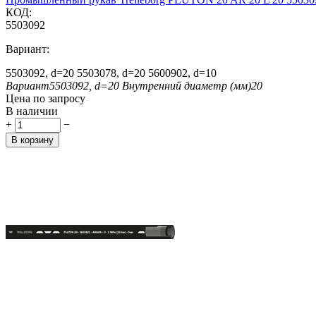
КОД:
5503092
Вариант:
5503092, d=20
5503078, d=20
5600902, d=10
Вариант
5503092, d=20
Внутренний диаметр (мм)
20
Цена по запросу
В наличии
+
−
В корзину