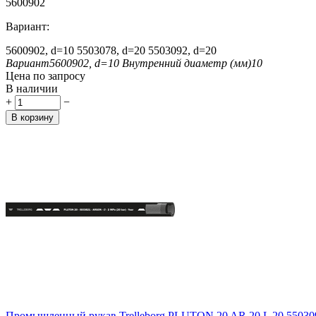
5600902
Вариант:
5600902, d=10
5503078, d=20
5503092, d=20
Вариант
5600902, d=10
Внутренний диаметр (мм)
10
Цена по запросу
В наличии
+
−
В корзину
Промышленный рукав Trelleborg PLUTON 20 AR 20 L 20 55030