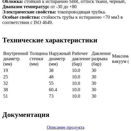
Обложка:
стойкий к истиранию SBR, оттиск ткани, черный,
Диапазон температур:
от -30 до +80
Электрические свойства:
токопроводящая трубка.
Особые свойства:
стойкость трубы к истиранию <70 мм3 в
соответствии с ISO 4649.
Технические характеристики
Внутренний
Толщина
Наружный
Рабочее
Давление
Максима
диаметр
стенки
диаметр
давление
разрыва
вакуум (б
(мм)
(мм)
(мм)
(бар)
(бар)
19
38
10.0
30
25
48
10.0
30
32
55
10.0
30
38
60.4
10.0
30
51
73
10.0
30
Документация
Описание продукта