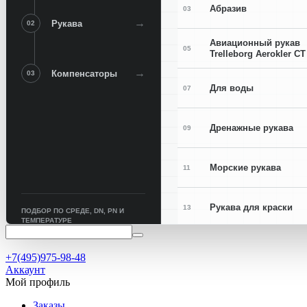
Абразив
03
→
Рукава
02
Авиационный рукав
05
Trelleborg Aerokler CT
→
Компенсаторы
03
Для воды
07
Дренажные рукава
09
Морские рукава
11
Рукава для краски
13
ПОДБОР ПО СРЕДЕ, DN, PN И
ТЕМПЕРАТУРЕ
Рукава для сварки
15
+7(495)975-98-48
Аккаунт
Мой профиль
Заказы