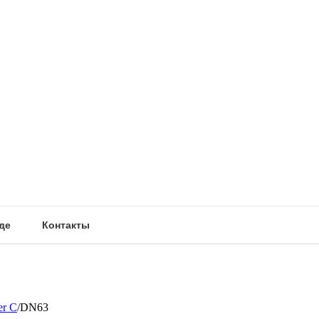
де
Контакты
er C
/
DN63