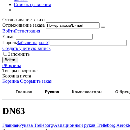
Список сравнения
Отслеживание заказа
Отслеживание заказа
Войти
Регистрация
E-mail
Пароль
Забыли пароль?
Создать учетную запись
Запомнить
Войти
0
Корзина
Товары в корзине:
Корзина пуста
Корзина
Оформить заказ
Главная
Рукава
Компенсаторы
О брен
DN63
Главная
/
Рукава Trelleborg
/
Авиационный рукав Trelleborg Aerokl