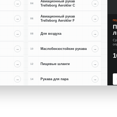
Авиационный рукав
→
→
04
Trelleborg Aerokler C
Авиационный рукав
→
→
06
Trelleborg Aerokler F
ПО
П
л
→
Для воздуха
→
08
Ср
оп
→
Маслобензостойкие рукава
→
10
1
→
Пищевые шланги
→
12
→
Рукава для пара
→
14
→
Химические рукава
→
16