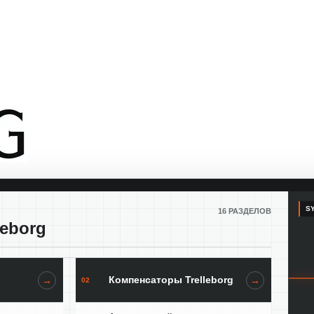
SY
16 РАЗДЕЛОВ
leborg
Компенсаторы Trelleborg
→
→
02