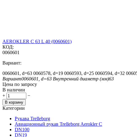
AEROKLER C 63 L 40 (0060601)
КОД:
0060601
Вариант:
0060601, d=63
0060578, d=19
0060593, d=25
0060594, d=32
0060
Вариант
0060601, d=63
Внутренний диаметр (мм)
63
Цена по запросу
В наличии
+
−
В корзину
Категории
Рукава Trelleborg
Авиационный рукав Trelleborg Aerokler C
DN100
DN19