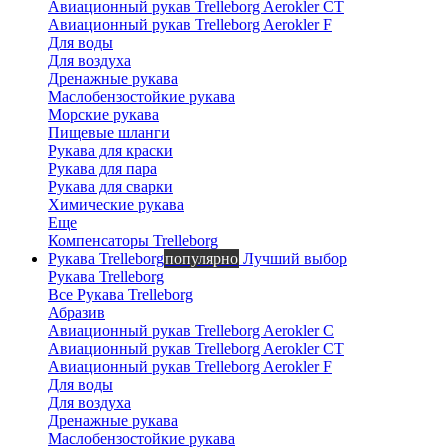
Авиационный рукав Trelleborg Aerokler CT
Авиационный рукав Trelleborg Aerokler F
Для воды
Для воздуха
Дренажные рукава
Маслобензостойкие рукава
Морские рукава
Пищевые шланги
Рукава для краски
Рукава для пара
Рукава для сварки
Химические рукава
Еще
Компенсаторы Trelleborg
Рукава Trelleborg
популярно
Лучший выбор
Рукава Trelleborg
Все Рукава Trelleborg
Абразив
Авиационный рукав Trelleborg Aerokler C
Авиационный рукав Trelleborg Aerokler CT
Авиационный рукав Trelleborg Aerokler F
Для воды
Для воздуха
Дренажные рукава
Маслобензостойкие рукава