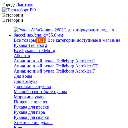
Город:
Дмитров
Категории
Категории
Все товары
ТОП
Все категории доступные в магазине
Рукава Trelleborg
Все Рукава Trelleborg
Абразив
Авиационный рукав Trelleborg Aerokler C
Авиационный рукав Trelleborg Aerokler CT
Авиационный рукав Trelleborg Aerokler F
Для воды
Для воздуха
Дренажные рукава
Маслобензостойкие рукава
Морские рукава
Пищевые шланги
Вероника
Рукава для краски
онлайн
Рукава для пара
Рукава для сварки
Химические рукава
Еще