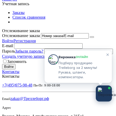
Учетная запись
Заказы
Список сравнения
Отслеживание заказа
Отслеживание заказа
Войти
Регистрация
E-mail
Пароль
Забыли пароль?
✕
Создать учетную запись
Вероника
ОНЛАЙН
Запомнить
Подберу продукцию
Войти
Trelleborg за 2 минуты!
Контакты
Рукава, шланги,
Контакты
компенсаторы.
+7(495)975-98-48
Пн-Пт: 9:00-18:00
zakaz@Треллеборг.рф
Email
Адрес