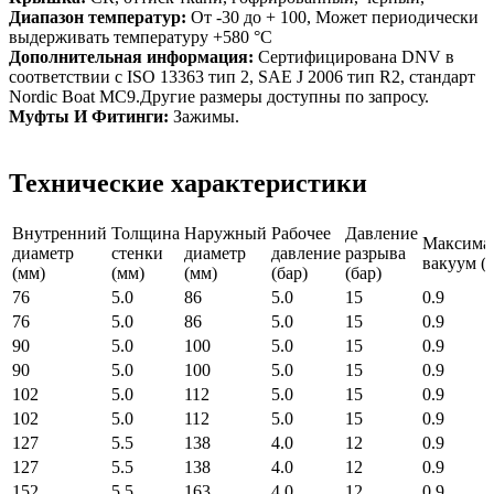
Диапазон температур:
От -30 до + 100, Может периодически
выдерживать температуру +580 °C
Дополнительная информация:
Сертифицирована DNV в
соответствии с ISO 13363 тип 2, SAE J 2006 тип R2, стандарт
Nordic Boat MC9.Другие размеры доступны по запросу.
Муфты И Фитинги:
Зажимы.
Технические характеристики
Внутренний
Толщина
Наружный
Рабочее
Давление
Максима
диаметр
стенки
диаметр
давление
разрыва
вакуум (б
(мм)
(мм)
(мм)
(бар)
(бар)
76
5.0
86
5.0
15
0.9
76
5.0
86
5.0
15
0.9
90
5.0
100
5.0
15
0.9
90
5.0
100
5.0
15
0.9
102
5.0
112
5.0
15
0.9
102
5.0
112
5.0
15
0.9
127
5.5
138
4.0
12
0.9
127
5.5
138
4.0
12
0.9
152
5.5
163
4.0
12
0.9