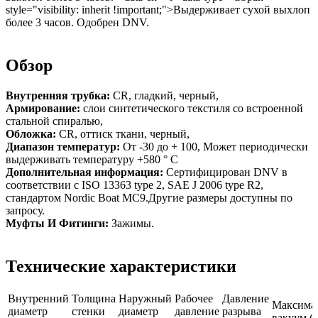
style="visibility: inherit !important;">Выдерживает сухой выхлоп
более 3 часов. Одобрен DNV.
Обзор
Внутренняя трубка:
CR, гладкий, черный,
Армирование:
слои синтетического текстиля со встроенной
стальной спиралью,
Обложка:
CR, оттиск ткани, черный,
Диапазон температур:
От -30 до + 100, Может периодически
выдерживать температуру +580 ° C
Дополнительная информация:
Сертифицирован DNV в
соответствии с ISO 13363 type 2, SAE J 2006 type R2,
стандартом Nordic Boat MC9.Другие размеры доступны по
запросу.
Муфты И Фитинги:
Зажимы.
Технические характеристики
Внутренний
Толщина
Наружный
Рабочее
Давление
Максима
диаметр
стенки
диаметр
давление
разрыва
вакуум (б