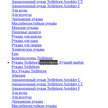
Авиационный рукав Trelleborg Aerokler CT
Авиационный рукав Trelleborg Aerokler F
Для воды
Вероника
Для воздуха
онлайн
Дренажные рукава
Маслобензостойкие рукава
Морские рукава
Пищевые шланги
Рукава для краски
Рукава для пара
Рукава для сварки
Химические рукава
Еще
Компенсаторы Trelleborg
Рукава Trelleborg
популярно
Лучший выбор
Рукава Trelleborg
Все Рукава Trelleborg
Абразив
Авиационный рукав Trelleborg Aerokler C
Авиационный рукав Trelleborg Aerokler CT
Авиационный рукав Trelleborg Aerokler F
Для воды
Для воздуха
Дренажные рукава
Маслобензостойкие рукава