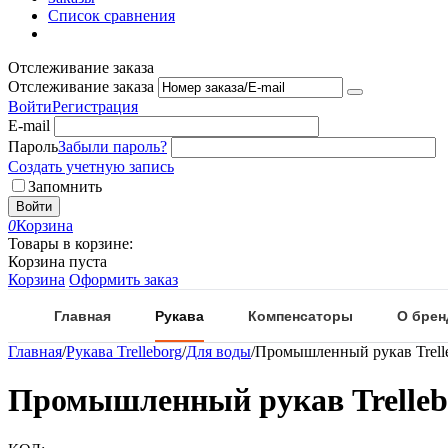
Список сравнения
Отслеживание заказа
Отслеживание заказа
Войти
Регистрация
E-mail
Пароль
Забыли пароль?
Создать учетную запись
Запомнить
Войти
0
Корзина
Товары в корзине:
Корзина пуста
Корзина
Оформить заказ
Главная
Рукава
Компенсаторы
О брен
Главная
/
Рукава Trelleborg
/
Для воды
/
Промышленный рукав Trelle
Промышленный рукав Trellebo