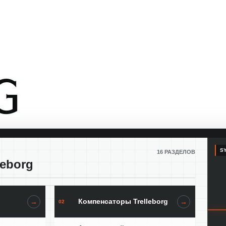
SY
16 РАЗДЕЛОВ
leborg
Компенсаторы Trelleborg
→
→
02