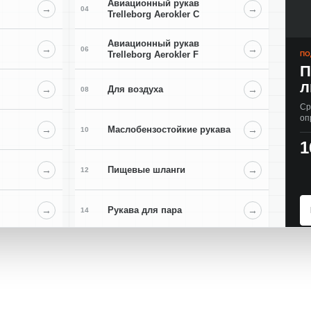
Авиационный рукав
→
→
04
Trelleborg Aerokler C
Авиационный рукав
→
→
06
Trelleborg Aerokler F
ПО
П
л
→
Для воздуха
→
08
Ср
оп
→
Маслобензостойкие рукава
→
10
1
→
Пищевые шланги
→
12
→
Рукава для пара
→
14
→
Химические рукава
→
16