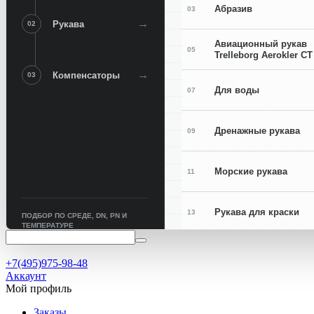
Абразив
03
→
Рукава
02
Авиационный рукав
05
Trelleborg Aerokler CT
→
Компенсаторы
03
Для воды
07
Дренажные рукава
09
Морские рукава
11
Рукава для краски
13
ПОДБОР ПО СРЕДЕ, DN, PN И
ТЕМПЕРАТУРЕ
Рукава для сварки
15
+7(495)975-98-48
Аккаунт
Мой профиль
Заказы