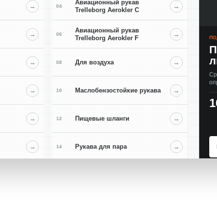
Авиационный рукав
→
→
04
Trelleborg Aerokler C
Авиационный рукав
→
→
06
Trelleborg Aerokler F
ПО
П
л
→
Для воздуха
→
08
Ср
оп
→
Маслобензостойкие рукава
→
10
1
→
Пищевые шланги
→
12
→
Рукава для пара
→
14
→
Химические рукава
→
16