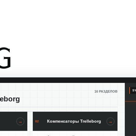
SY
16 РАЗДЕЛОВ
leborg
Компенсаторы Trelleborg
→
→
02