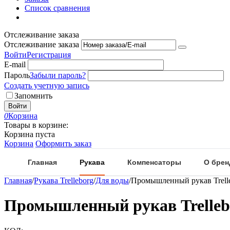
Список сравнения
Отслеживание заказа
Отслеживание заказа
Войти
Регистрация
E-mail
Пароль
Забыли пароль?
Создать учетную запись
Запомнить
Войти
0
Корзина
Товары в корзине:
Корзина пуста
Корзина
Оформить заказ
Главная
Рукава
Компенсаторы
О брен
Главная
/
Рукава Trelleborg
/
Для воды
/
Промышленный рукав Trelle
Промышленный рукав Trellebo