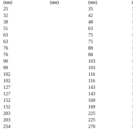
(мм)
(мм)
(мм)
25
35
32
42
38
48
51
63
63
75
63
75
76
88
76
88
90
103
90
103
102
116
102
116
127
143
127
143
152
169
152
169
203
225
203
225
254
276