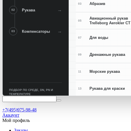
Абразив
03
→
Рукава
02
Авиационный рукав
05
Trelleborg Aerokler CT
→
Компенсаторы
03
Для воды
07
Дренажные рукава
09
Морские рукава
11
Рукава для краски
13
ПОДБОР ПО СРЕДЕ, DN, PN И
ТЕМПЕРАТУРЕ
Рукава для сварки
15
+7(495)975-98-48
Аккаунт
Мой профиль
Заказы