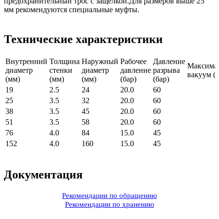
предохранительный трос с защелкой.Для размеров выше 25
мм рекомендуются специальные муфты.
Технические характеристики
Внутренний
Толщина
Наружный
Рабочее
Давление
Максима
диаметр
стенки
диаметр
давление
разрыва
вакуум (б
(мм)
(мм)
(мм)
(бар)
(бар)
19
2.5
24
20.0
60
25
3.5
32
20.0
60
38
3.5
45
20.0
60
51
3.5
58
20.0
60
76
4.0
84
15.0
45
152
4.0
160
15.0
45
Документация
Рекомендации по обращению
Рекомендации по хранению