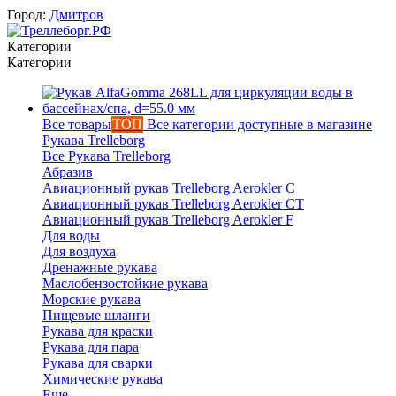
Город:
Дмитров
Категории
Категории
Все товары
ТОП
Все категории доступные в магазине
Рукава Trelleborg
Все Рукава Trelleborg
Абразив
Авиационный рукав Trelleborg Aerokler C
Авиационный рукав Trelleborg Aerokler CT
Авиационный рукав Trelleborg Aerokler F
Для воды
Для воздуха
Дренажные рукава
Маслобензостойкие рукава
Вероника
Морские рукава
Пищевые шланги
онлайн
Рукава для краски
Рукава для пара
Рукава для сварки
Химические рукава
Еще