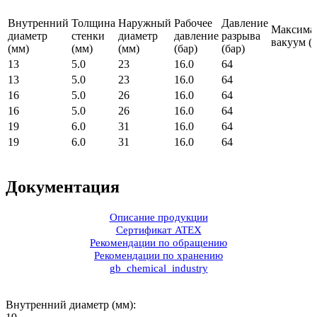
Внутренний
Толщина
Наружный
Рабочее
Давление
Максима
диаметр
стенки
диаметр
давление
разрыва
вакуум (б
(мм)
(мм)
(мм)
(бар)
(бар)
13
5.0
23
16.0
64
13
5.0
23
16.0
64
16
5.0
26
16.0
64
16
5.0
26
16.0
64
19
6.0
31
16.0
64
19
6.0
31
16.0
64
Документация
Описание продукции
Сертификат ATEX
Рекомендации по обращению
Рекомендации по хранению
gb_chemical_industry
Внутренний диаметр (мм):