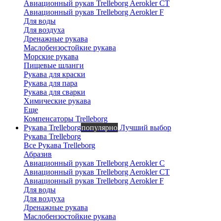
Авиационный рукав Trelleborg Aerokler CT
Авиационный рукав Trelleborg Aerokler F
Вероника
Для воды
онлайн
Для воздуха
Дренажные рукава
Маслобензостойкие рукава
Морские рукава
Пищевые шланги
Рукава для краски
Рукава для пара
Рукава для сварки
Химические рукава
Еще
Компенсаторы Trelleborg
Рукава Trelleborg
популярно
Лучший выбор
Рукава Trelleborg
Все Рукава Trelleborg
Абразив
Авиационный рукав Trelleborg Aerokler C
Авиационный рукав Trelleborg Aerokler CT
Авиационный рукав Trelleborg Aerokler F
Для воды
Для воздуха
Дренажные рукава
Маслобензостойкие рукава