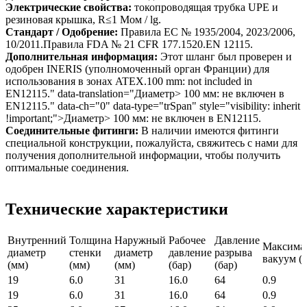
Электрические свойства:
токопроводящая трубка UPE и
резиновая крышка, R≤1 Мом / lg.
Стандарт / Одобрение:
Правила ЕС № 1935/2004, 2023/2006,
10/2011.Правила FDA № 21 CFR 177.1520.EN 12115.
Дополнительная информация:
Этот шланг был проверен и
одобрен INERIS (уполномоченный орган Франции) для
использования в зонах ATEX.100 mm: not included in
EN12115." data-translation="Диаметр> 100 мм: не включен в
EN12115." data-ch="0" data-type="trSpan" style="visibility: inherit
!important;">Диаметр> 100 мм: не включен в EN12115.
Соединительные фитинги:
В наличии имеются фитинги
специальной конструкции, пожалуйста, свяжитесь с нами для
получения дополнительной информации, чтобы получить
оптимальные соединения.
Технические характеристики
Внутренний
Толщина
Наружный
Рабочее
Давление
Максима
диаметр
стенки
диаметр
давление
разрыва
вакуум (б
(мм)
(мм)
(мм)
(бар)
(бар)
19
6.0
31
16.0
64
0.9
19
6.0
31
16.0
64
0.9