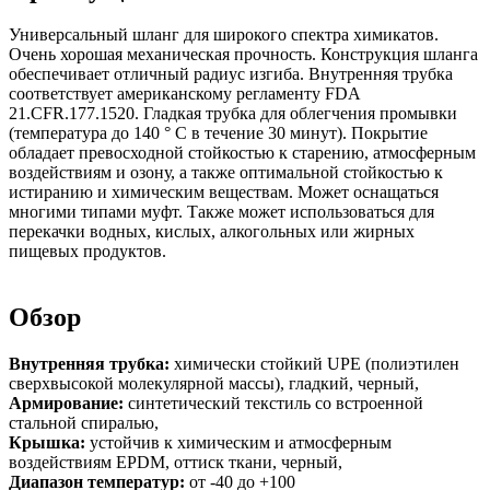
Универсальный шланг для широкого спектра химикатов.
Очень хорошая механическая прочность. Конструкция шланга
обеспечивает отличный радиус изгиба. Внутренняя трубка
соответствует американскому регламенту FDA
21.CFR.177.1520. Гладкая трубка для облегчения промывки
(температура до 140 ° C в течение 30 минут). Покрытие
обладает превосходной стойкостью к старению, атмосферным
воздействиям и озону, а также оптимальной стойкостью к
истиранию и химическим веществам. Может оснащаться
многими типами муфт. Также может использоваться для
перекачки водных, кислых, алкогольных или жирных
пищевых продуктов.
Обзор
Внутренняя трубка:
химически стойкий UPE (полиэтилен
сверхвысокой молекулярной массы), гладкий, черный,
Армирование:
синтетический текстиль со встроенной
стальной спиралью,
Крышка:
устойчив к химическим и атмосферным
воздействиям EPDM, оттиск ткани, черный,
Диапазон температур:
от -40 до +100