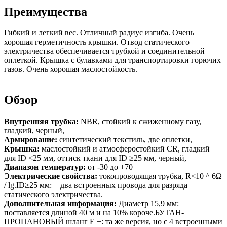
Преимущества
Гибкий и легкий вес. Отличный радиус изгиба. Очень
хорошая герметичность крышки. Отвод статического
электричества обеспечивается трубкой и соединительной
оплеткой. Крышка с булавками для транспортировки горючих
газов. Очень хорошая маслостойкость.
Обзор
Внутренняя трубка:
NBR, стойкий к сжиженному газу,
гладкий, черный,
Армирование:
синтетический текстиль, две оплетки,
Крышка:
маслостойкий и атмосферостойкий CR, гладкий
для ID <25 мм, оттиск ткани для ID ≥25 мм, черный,
Диапазон температур:
от -30 до +70
Электрические свойства:
токопроводящая трубка, R<10 ^ 6Ω
/ lg.ID≥25 мм: + два встроенных провода для разряда
статического электричества.
Дополнительная информация:
Диаметр 15,9 мм:
поставляется длиной 40 м и на 10% короче.БУТАН-
ПРОПАНОВЫЙ шланг E +: та же версия, но с 4 встроенными