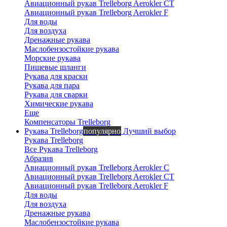
Авиационный рукав Trelleborg Aerokler CT
Авиационный рукав Trelleborg Aerokler F
Вероника
Для воды
онлайн
Для воздуха
Дренажные рукава
Маслобензостойкие рукава
Морские рукава
Пищевые шланги
Рукава для краски
Рукава для пара
Рукава для сварки
Химические рукава
Еще
Компенсаторы Trelleborg
Рукава Trelleborg
популярно
Лучший выбор
Рукава Trelleborg
Все Рукава Trelleborg
Абразив
Авиационный рукав Trelleborg Aerokler C
Авиационный рукав Trelleborg Aerokler CT
Авиационный рукав Trelleborg Aerokler F
Для воды
Для воздуха
Дренажные рукава
Маслобензостойкие рукава