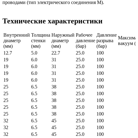
проводами (тип электрического соединения M).
Технические характеристики
Внутренний
Толщина
Наружный
Рабочее
Давление
Максима
диаметр
стенки
диаметр
давление
разрыва
вакуум (б
(мм)
(мм)
(мм)
(бар)
(бар)
12.7
5.0
22.7
25.0
100
19
6.0
31
25.0
100
19
6.0
31
25.0
100
19
6.0
31
25.0
100
19
6.0
31
25.0
100
25
6.5
38
25.0
100
25
6.5
38
25.0
100
25
6.5
38
25.0
100
25
6.5
38
25.0
100
25
6.5
38
25.0
100
32
6.5
45
25.0
100
32
6.5
45
25.0
100
32
6.5
45
25.0
100