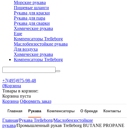
Морские рукава
Пищевые шланги
Рукава для краски
Рукава для пара
Рукава для сварки
Химические рукава
Еще
Компенсаторы Trelleborg
Маслобензостойкие рукава
Для воздуха
Химические рукава
Компенсаторы Trelleborg
+7(495)975-98-48
0
Корзина
Товары в корзине:
Корзина пуста
Корзина
Оформить заказ
Главная
Рукава
Компенсаторы
О бренде
Контакты
Главная
/
Рукава Trelleborg
/
Маслобензостойкие
рукава
/
Промышленный рукав Trelleborg BUTANE PROPANE