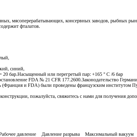
ых, мясоперерабатывающих, консервных заводов, рыбных рынков
содержит фталатов.
лый,
кий, синий,
ие= 20 бар.Насыщенный или перегретый пар: +165 ° C /6 бар
становление FDA № 21 CFR 177.2600.Законодательство Германии
ть (Франция и FDA) были проведены французским институтом П
конструкции, пожалуйста, свяжитесь с нами для получения до
Рабочее давление
Давление разрыва
Максимальный вакуум