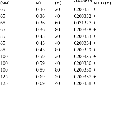
(мм)
м)
(м)
заказ (м)
65
0.36
20
0200331
+
65
0.36
40
0200332
+
65
0.36
60
0071327
+
65
0.36
80
0200328
+
85
0.43
20
0200333
+
85
0.43
40
0200334
+
85
0.43
80
0200329
+
100
0.59
20
0200335
+
100
0.59
40
0200336
+
100
0.59
80
0200330
+
125
0.69
20
0200337
+
125
0.69
40
0200338
+