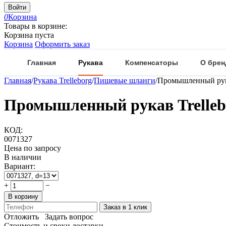
Войти
0
Корзина
Товары в корзине:
Корзина пуста
Корзина
Оформить заказ
Главная
Рукава
Компенсаторы
О брен
Главная
/
Рукава Trelleborg
/
Пищевые шланги
/
Промышленный рука
Промышленный рукав Trellebo
КОД:
0071327
Цена по запросу
В наличии
Вариант:
+
−
В корзину
Заказ в 1 клик
Отложить
Задать вопрос
Стоимость и сроки доставки