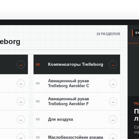
SY
16 РАЗДЕЛОВ
leborg
Компенсаторы Trelleborg
→
→
02
Авиационный рукав
→
→
04
Trelleborg Aerokler C
Авиационный рукав
→
→
06
Trelleborg Aerokler F
ПО
П
л
→
Для воздуха
→
08
Ср
оп
→
Маслобензостойкие рукава
→
10