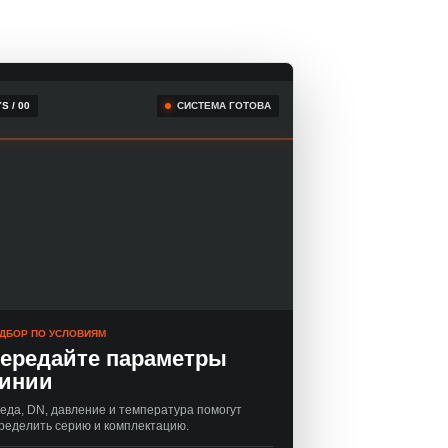
S / 00
СИСТЕМА ГОТОВА
ДБОР ПО УСЛОВИЯМ
ередайте параметры
инии
еда, DN, давление и температура помогут
ределить серию и комплектацию.