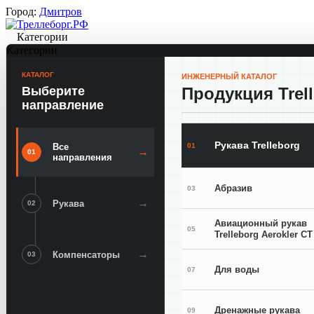
Город:
Дмитров
Категории
Категории
КАТАЛОГ
ИНЖЕНЕРНЫЙ КАТАЛОГ
Выберите
Продукция Trel
направление
Рукава Trelleborg
01
Все
→
01
направления
Абразив
03
→
Рукава
02
Авиационный рукав
05
Trelleborg Aerokler CT
→
Компенсаторы
03
Для воды
07
Дренажные рукава
09