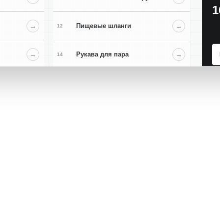
1
→
Пищевые шланги
→
12
→
Рукава для пара
→
14
→
Химические рукава
→
16