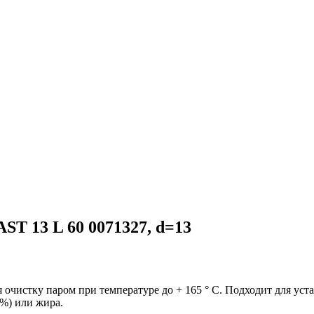
T 13 L 60 0071327, d=13
чистку паром при температуре до + 165 ° C. Подходит для уст
0%) или жира.