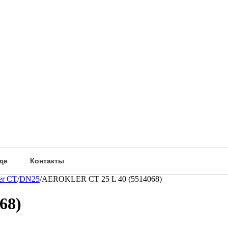
де
Контакты
er CT
/
DN25
/
AEROKLER CT 25 L 40 (5514068)
68)