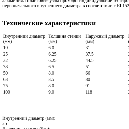
алюминия. Шланговые узлы проходят индивидуальное тестиров
первоначального внутреннего диаметра в соответствии с EI 1529
Технические характеристики
Внутренний диаметр
Толщина стенки
Наружный диаметр
(мм)
(мм)
(мм)
19
6.0
31
25
6.25
37.5
32
6.25
44.5
38
6.5
51
50
8.0
66
63
8.5
80
75
8.0
91
100
9.0
118
Внутренний диаметр (мм):
25
Давление разрыва (бар):