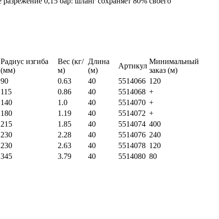
разрежение 0,15 бар: шланг сохраняет 80% своего
Радиус изгиба
Вес (кг/
Длина
Минимальный
Артикул
(мм)
м)
(м)
заказ (м)
90
0.63
40
5514066
120
115
0.86
40
5514068
+
140
1.0
40
5514070
+
180
1.19
40
5514072
+
215
1.85
40
5514074
400
230
2.28
40
5514076
240
230
2.63
40
5514078
120
345
3.79
40
5514080
80