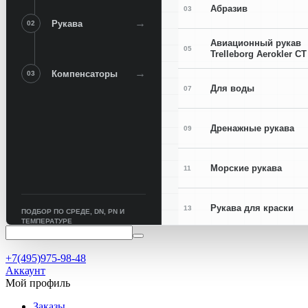
Абразив
03
→
Рукава
02
Авиационный рукав
05
Trelleborg Aerokler CT
→
Компенсаторы
03
Для воды
07
Дренажные рукава
09
Морские рукава
11
Рукава для краски
13
ПОДБОР ПО СРЕДЕ, DN, PN И
ТЕМПЕРАТУРЕ
Рукава для сварки
15
+7(495)975-98-48
Аккаунт
Мой профиль
Заказы