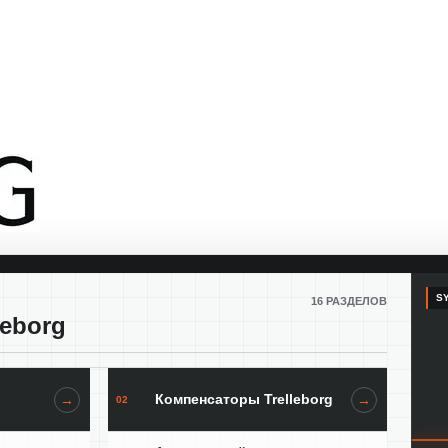
SY
16 РАЗДЕЛОВ
leborg
Компенсаторы Trelleborg
→
→
02