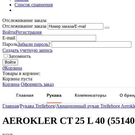
Список сравнения
Отслеживание заказа
Отслеживание заказа
Войти
Регистрация
E-mail
Пароль
Забыли пароль?
Создать учетную запись
Запомнить
Войти
0
Корзина
Товары в корзине:
Корзина пуста
Корзина
Оформить заказ
Главная
Рукава
Компенсаторы
О брен
Главная
/
Рукава Trelleborg
/
Авиационный рукав Trelleborg Aerokl
AEROKLER CT 25 L 40 (55140