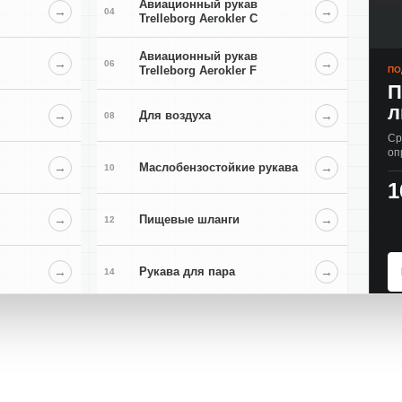
Авиационный рукав
→
→
04
Trelleborg Aerokler C
Авиационный рукав
→
→
06
Trelleborg Aerokler F
ПО
П
л
→
Для воздуха
→
08
Ср
оп
→
Маслобензостойкие рукава
→
10
1
→
Пищевые шланги
→
12
→
Рукава для пара
→
14
→
Химические рукава
→
16