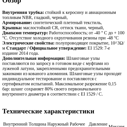
Обзор
Внутренняя трубка:
стойкий к керосину и авиационным
топливам NBR, гладкий, черный,
Армирование:
синтетический плетеный текстиль,
Крышка:
маслостойкий CR, оттиск ткани, черный,
Диапазон температур:
Работоспособность; от -40 ° C до + 100
°C. Отсутствие холодного охрупчивания резины при -48 °C
Электрические свойства:
полупроводящее покрытие, 10^3Ω/
м
Стандарт / Официальное утверждение:
EI 1529: 7-е
издание 2014 года.
Дополнительная информация:
Шланговые узлы
поставляются по запросу в готовом виде с муфтами из
луженой латуни, закрепленными предохранительными
зажимами из кованого алюминия. Шланговые узлы проходят
индивидуальное тестирование и поставляются с
сертификатом испытаний. Максимальное разрежение 0,15
бар: шланг сохраняет 80% своего первоначального
внутреннего диаметра в соответствии с EI 1529 / C.
Технические характеристики
Внутренний
Толщина
Наружный
Рабочее
Давление
Максима