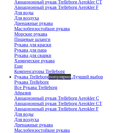
Авиационный рукав Trelleborg Aerokler CT
Авиационный рукав Trelleborg Aerokler F
Для воды
Для воздуха
Дренажные рукава
Маслобензостойкие рукава
Морские рукава
Пищевые шланги
Рукава для краски
Рукава для пара
Рукава для сварки
Химические рукава
Еще
Компенсаторы Trelleborg
Рукава Trelleborg
популярно
Лучший выбор
Рукава Trelleborg
Все Рукава Trelleborg
Абразив
Авиационный рукав Trelleborg Aerokler C
Авиационный рукав Trelleborg Aerokler CT
Авиационный рукав Trelleborg Aerokler F
Для воды
Для воздуха
Дренажные рукава
Маслобензостойкие рукава