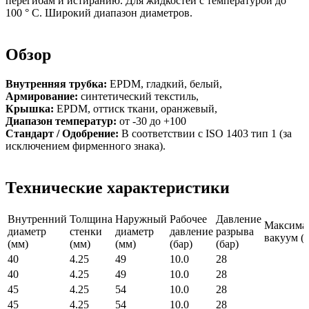
перегибам и истиранию. Для жидкостей с температурой до
100 ° C. Широкий диапазон диаметров.
Обзор
Внутренняя трубка:
EPDM, гладкий, белый,
Армирование:
синтетический текстиль,
Крышка:
EPDM, оттиск ткани, оранжевый,
Диапазон температур:
от -30 до +100
Стандарт / Одобрение:
В соответствии с ISO 1403 тип 1 (за
исключением фирменного знака).
Технические характеристики
Внутренний
Толщина
Наружный
Рабочее
Давление
Максима
диаметр
стенки
диаметр
давление
разрыва
вакуум (б
(мм)
(мм)
(мм)
(бар)
(бар)
40
4.25
49
10.0
28
40
4.25
49
10.0
28
45
4.25
54
10.0
28
45
4.25
54
10.0
28