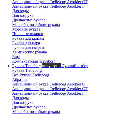
онлайн
Авиационный рукав Trelleborg Aerokler CT
Авиационный рукав Trelleborg Aerokler F
Для воды
Для воздуха
Дренажные рукава
Маслобензостойкие рукава
Морские рукава
Пищевые шланги
Рукава для краски
Рукава для пара
Рукава для сварки
Химические рукава
Еще
Компенсаторы Trelleborg
Рукава Trelleborg
популярно
Лучший выбор
Рукава Trelleborg
Все Рукава Trelleborg
Абразив
Авиационный рукав Trelleborg Aerokler C
Авиационный рукав Trelleborg Aerokler CT
Авиационный рукав Trelleborg Aerokler F
Для воды
Для воздуха
Дренажные рукава
Маслобензостойкие рукава