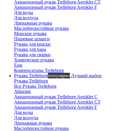
онлайн
Авиационный рукав Trelleborg Aerokler CT
Авиационный рукав Trelleborg Aerokler F
Для воды
Для воздуха
Дренажные рукава
Маслобензостойкие рукава
Морские рукава
Пищевые шланги
Рукава для краски
Рукава для пара
Рукава для сварки
Химические рукава
Еще
Компенсаторы Trelleborg
Рукава Trelleborg
популярно
Лучший выбор
Рукава Trelleborg
Все Рукава Trelleborg
Абразив
Авиационный рукав Trelleborg Aerokler C
Авиационный рукав Trelleborg Aerokler CT
Авиационный рукав Trelleborg Aerokler F
Для воды
Для воздуха
Дренажные рукава
Маслобензостойкие рукава