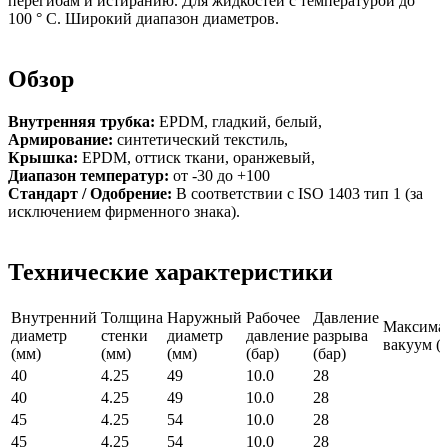
перегибам и истиранию. Для жидкостей с температурой до
100 ° C. Широкий диапазон диаметров.
Обзор
Внутренняя трубка:
EPDM, гладкий, белый,
Армирование:
синтетический текстиль,
Крышка:
EPDM, оттиск ткани, оранжевый,
Диапазон температур:
от -30 до +100
Стандарт / Одобрение:
В соответствии с ISO 1403 тип 1 (за
исключением фирменного знака).
Технические характеристики
Внутренний
Толщина
Наружный
Рабочее
Давление
Максима
диаметр
стенки
диаметр
давление
разрыва
вакуум (б
(мм)
(мм)
(мм)
(бар)
(бар)
40
4.25
49
10.0
28
40
4.25
49
10.0
28
45
4.25
54
10.0
28
45
4.25
54
10.0
28