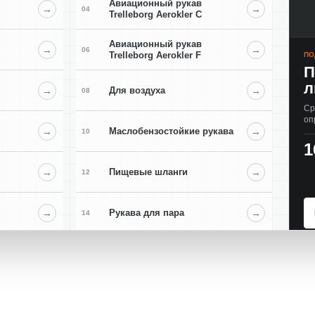
Авиационный рукав
→
→
04
Trelleborg Aerokler C
Авиационный рукав
→
→
06
Trelleborg Aerokler F
ПО
П
л
→
Для воздуха
→
08
Ср
оп
→
Маслобензостойкие рукава
→
10
1
→
Пищевые шланги
→
12
→
Рукава для пара
→
14
→
Химические рукава
→
16