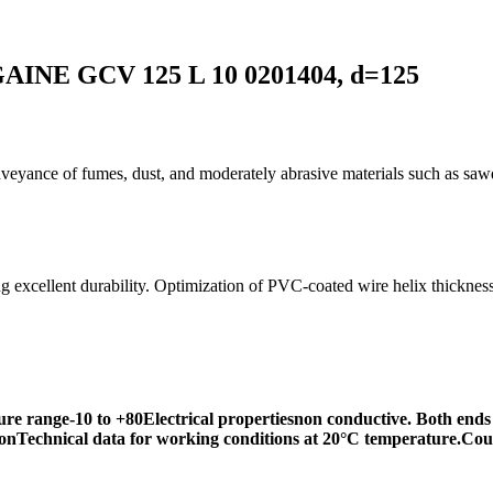
INE GCV 125 L 10 0201404, d=125
veyance of fumes, dust, and moderately abrasive materials such as sawdus
excellent durability. Optimization of PVC-coated wire helix thickness a
 range-10 to +80Electrical propertiesnon conductive. Both ends o
mationTechnical data for working conditions at 20°C temperature.Co