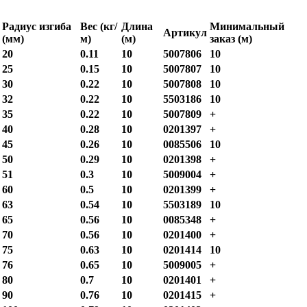
Радиус изгиба
Вес (кг/
Длина
Минимальный
Артикул
(мм)
м)
(м)
заказ (м)
20
0.11
10
5007806
10
25
0.15
10
5007807
10
30
0.22
10
5007808
10
32
0.22
10
5503186
10
35
0.22
10
5007809
+
40
0.28
10
0201397
+
45
0.26
10
0085506
10
50
0.29
10
0201398
+
51
0.3
10
5009004
+
60
0.5
10
0201399
+
63
0.54
10
5503189
10
65
0.56
10
0085348
+
70
0.56
10
0201400
+
75
0.63
10
0201414
10
76
0.65
10
5009005
+
80
0.7
10
0201401
+
90
0.76
10
0201415
+