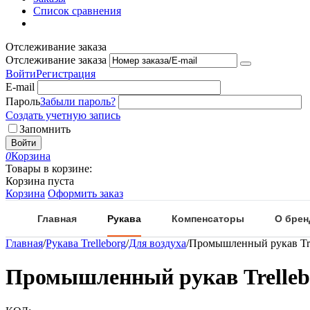
Список сравнения
Отслеживание заказа
Отслеживание заказа
Войти
Регистрация
E-mail
Пароль
Забыли пароль?
Создать учетную запись
Запомнить
Войти
0
Корзина
Товары в корзине:
Корзина пуста
Корзина
Оформить заказ
Главная
Рукава
Компенсаторы
О брен
Главная
/
Рукава Trelleborg
/
Для воздуха
/
Промышленный рукав Tre
Промышленный рукав Trelleb