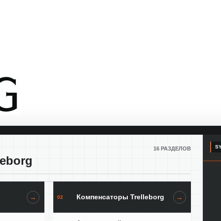
SY
16 РАЗДЕЛОВ
leborg
Компенсаторы Trelleborg
→
→
02