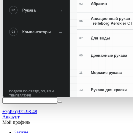
Абразив
03
→
Рукава
02
Авиационный рукав
05
Trelleborg Aerokler CT
→
Компенсаторы
03
Для воды
07
Дренажные рукава
09
Морские рукава
11
Рукава для краски
13
ПОДБОР ПО СРЕДЕ, DN, PN И
ТЕМПЕРАТУРЕ
Рукава для сварки
15
+7(495)975-98-48
Аккаунт
Мой профиль
Заказы