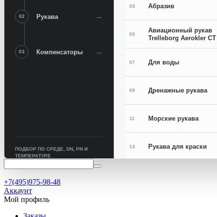
Абразив
03
→
Рукава
02
Авиационный рукав
05
Trelleborg Aerokler CT
→
Компенсаторы
03
Для воды
07
Дренажные рукава
09
Морские рукава
11
Рукава для краски
13
ПОДБОР ПО СРЕДЕ, DN, PN И
ТЕМПЕРАТУРЕ
Рукава для сварки
15
+7(495)975-98-48
Аккаунт
Мой профиль
Заказы