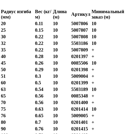
Радиус изгиба
Вес (кг/
Длина
Минимальный
Артикул
(мм)
м)
(м)
заказ (м)
20
0.11
10
5007806
10
25
0.15
10
5007807
10
30
0.22
10
5007808
10
32
0.22
10
5503186
10
35
0.22
10
5007809
+
40
0.28
10
0201397
+
45
0.26
10
0085506
10
50
0.29
10
0201398
+
51
0.3
10
5009004
+
60
0.5
10
0201399
+
63
0.54
10
5503189
10
65
0.56
10
0085348
+
70
0.56
10
0201400
+
75
0.63
10
0201414
10
76
0.65
10
5009005
+
80
0.7
10
0201401
+
90
0.76
10
0201415
+