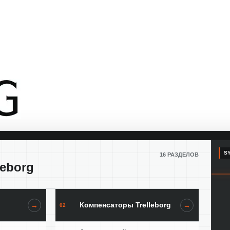
SY
16 РАЗДЕЛОВ
leborg
Компенсаторы Trelleborg
→
→
02