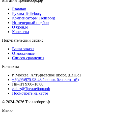
Магазин Треллеборг.рф
Главная
Рукава Trelleborg
Компенсаторы Trelleborg
Инженерный подбор
О бренде
Контакты
Покупательский сервис
Ваши заказы
Отложенные
Список сравнения
Контакты
г. Москва, Алтуфьевское шоссе, д.31Бс1
+7(495)975-98-48
(звонок бесплатный)
Пн–Пт 9:00–18:00
zakaz@Треллеборг.рф
Посмотреть на карте
© 2024–2026 Треллеборг.рф
Меню