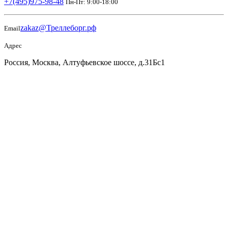
+7(495)975-98-48
Пн-Пт: 9:00-18:00
zakaz@Треллеборг.рф
Email
Адрес
Россия, Москва, Алтуфьевское шоссе, д.31Бс1