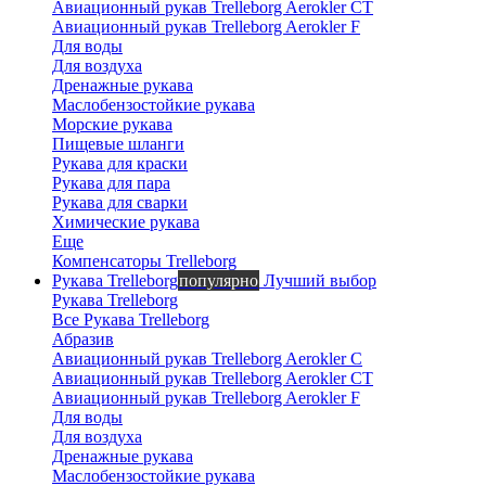
Авиационный рукав Trelleborg Aerokler CT
Авиационный рукав Trelleborg Aerokler F
Вероника
Для воды
Для воздуха
онлайн
Дренажные рукава
Маслобензостойкие рукава
Морские рукава
Пищевые шланги
Рукава для краски
Рукава для пара
Рукава для сварки
Химические рукава
Еще
Компенсаторы Trelleborg
Рукава Trelleborg
популярно
Лучший выбор
Рукава Trelleborg
Все Рукава Trelleborg
Абразив
Авиационный рукав Trelleborg Aerokler C
Авиационный рукав Trelleborg Aerokler CT
Авиационный рукав Trelleborg Aerokler F
Для воды
Для воздуха
Дренажные рукава
Маслобензостойкие рукава