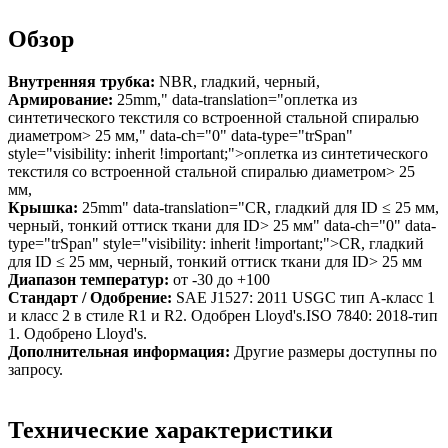
Обзор
Внутренняя трубка:
NBR, гладкий, черный,
Армирование:
25mm," data-translation="оплетка из
синтетического текстиля со встроенной стальной спиралью
диаметром> 25 мм," data-ch="0" data-type="trSpan"
style="visibility: inherit !important;">оплетка из синтетического
текстиля со встроенной стальной спиралью диаметром> 25
мм,
Крышка:
25mm" data-translation="CR, гладкий для ID ≤ 25 мм,
черный, тонкий оттиск ткани для ID> 25 мм" data-ch="0" data-
type="trSpan" style="visibility: inherit !important;">CR, гладкий
для ID ≤ 25 мм, черный, тонкий оттиск ткани для ID> 25 мм
Диапазон температур:
от -30 до +100
Стандарт / Одобрение:
SAE J1527: 2011 USGC тип A-класс 1
и класс 2 в стиле R1 и R2. Одобрен Lloyd's.ISO 7840: 2018-тип
1. Одобрено Lloyd's.
Дополнительная информация:
Другие размеры доступны по
запросу.
Технические характеристики