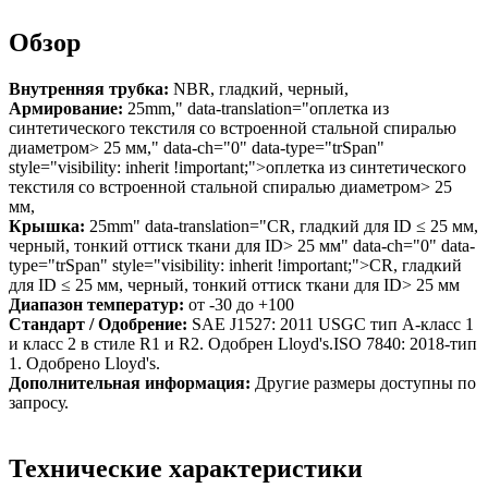
Обзор
Внутренняя трубка:
NBR, гладкий, черный,
Армирование:
25mm," data-translation="оплетка из
синтетического текстиля со встроенной стальной спиралью
диаметром> 25 мм," data-ch="0" data-type="trSpan"
style="visibility: inherit !important;">оплетка из синтетического
текстиля со встроенной стальной спиралью диаметром> 25
мм,
Крышка:
25mm" data-translation="CR, гладкий для ID ≤ 25 мм,
черный, тонкий оттиск ткани для ID> 25 мм" data-ch="0" data-
type="trSpan" style="visibility: inherit !important;">CR, гладкий
для ID ≤ 25 мм, черный, тонкий оттиск ткани для ID> 25 мм
Диапазон температур:
от -30 до +100
Стандарт / Одобрение:
SAE J1527: 2011 USGC тип A-класс 1
и класс 2 в стиле R1 и R2. Одобрен Lloyd's.ISO 7840: 2018-тип
1. Одобрено Lloyd's.
Дополнительная информация:
Другие размеры доступны по
запросу.
Технические характеристики