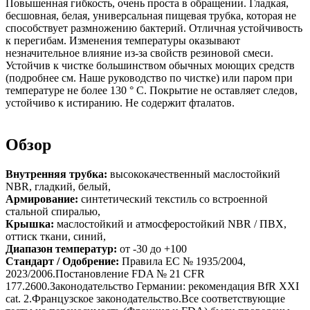
Повышенная гибкость, очень проста в обращении. Гладкая,
бесшовная, белая, универсальная пищевая трубка, которая не
способствует размножению бактерий. Отличная устойчивость
к перегибам. Изменения температуры оказывают
незначительное влияние из-за свойств резиновой смеси.
Устойчив к чистке большинством обычных моющих средств
(подробнее см. Наше руководство по чистке) или паром при
температуре не более 130 ° C. Покрытие не оставляет следов,
устойчиво к истиранию. Не содержит фталатов.
Обзор
Внутренняя трубка:
высококачественный маслостойкий
NBR, гладкий, белый,
Армирование:
синтетический текстиль со встроенной
стальной спиралью,
Крышка:
маслостойкий и атмосферостойкий NBR / ПВХ,
оттиск ткани, синий,
Диапазон температур:
от -30 до +100
Стандарт / Одобрение:
Правила ЕС № 1935/2004,
2023/2006.Постановление FDA № 21 CFR
177.2600.Законодательство Германии: рекомендация BfR XXI
cat. 2.Французское законодательство.Все соответствующие