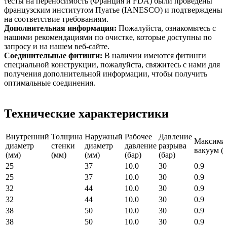
тесты на переносимость (Франция и FDA) были проведены
французским институтом Пуатье (IANESCO) и подтверждены
на соответствие требованиям.
Дополнительная информация:
Пожалуйста, ознакомьтесь с
нашими рекомендациями по очистке, которые доступны по
запросу и на нашем веб-сайте.
Соединительные фитинги:
В наличии имеются фитинги
специальной конструкции, пожалуйста, свяжитесь с нами для
получения дополнительной информации, чтобы получить
оптимальные соединения.
Технические характеристики
Внутренний
Толщина
Наружный
Рабочее
Давление
Максима
диаметр
стенки
диаметр
давление
разрыва
вакуум (б
(мм)
(мм)
(мм)
(бар)
(бар)
25
37
10.0
30
0.9
25
37
10.0
30
0.9
32
44
10.0
30
0.9
32
44
10.0
30
0.9
38
50
10.0
30
0.9
38
50
10.0
30
0.9