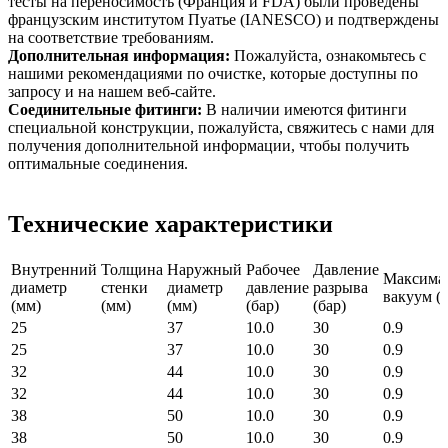
тесты на переносимость (Франция и FDA) были проведены
французским институтом Пуатье (IANESCO) и подтверждены
на соответствие требованиям.
Дополнительная информация:
Пожалуйста, ознакомьтесь с
нашими рекомендациями по очистке, которые доступны по
запросу и на нашем веб-сайте.
Соединительные фитинги:
В наличии имеются фитинги
специальной конструкции, пожалуйста, свяжитесь с нами для
получения дополнительной информации, чтобы получить
оптимальные соединения.
Технические характеристики
Внутренний
Толщина
Наружный
Рабочее
Давление
Максима
диаметр
стенки
диаметр
давление
разрыва
вакуум (б
(мм)
(мм)
(мм)
(бар)
(бар)
25
37
10.0
30
0.9
25
37
10.0
30
0.9
32
44
10.0
30
0.9
32
44
10.0
30
0.9
38
50
10.0
30
0.9
38
50
10.0
30
0.9