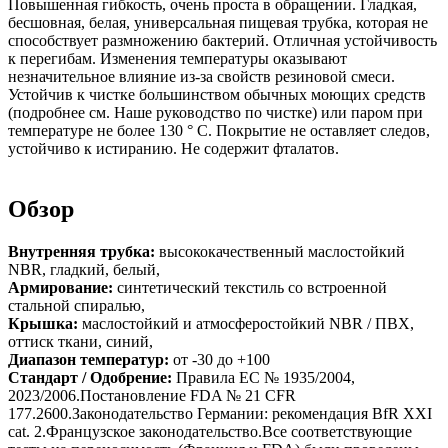
Повышенная гибкость, очень проста в обращении. Гладкая,
бесшовная, белая, универсальная пищевая трубка, которая не
способствует размножению бактерий. Отличная устойчивость
к перегибам. Изменения температуры оказывают
незначительное влияние из-за свойств резиновой смеси.
Устойчив к чистке большинством обычных моющих средств
(подробнее см. Наше руководство по чистке) или паром при
температуре не более 130 ° C. Покрытие не оставляет следов,
устойчиво к истиранию. Не содержит фталатов.
Обзор
Внутренняя трубка:
высококачественный маслостойкий
NBR, гладкий, белый,
Армирование:
синтетический текстиль со встроенной
стальной спиралью,
Крышка:
маслостойкий и атмосферостойкий NBR / ПВХ,
оттиск ткани, синий,
Диапазон температур:
от -30 до +100
Стандарт / Одобрение:
Правила ЕС № 1935/2004,
2023/2006.Постановление FDA № 21 CFR
177.2600.Законодательство Германии: рекомендация BfR XXI
cat. 2.Французское законодательство.Все соответствующие