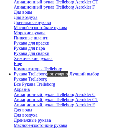
Авиационный рукав Trelleborg Aerokler CT
Авиационный рукав Trelleborg Aerokler F
Для воды
Для воздуха
Дренажные рукава
Вероника
Маслобензостойкие рукава
Морские рукава
онлайн
Пищевые шланги
Рукава для краски
Рукава для пара
Рукава для сварки
Химические рукава
Еще
Компенсаторы Trelleborg
Рукава Trelleborg
популярно
Лучший выбор
Рукава Trelleborg
Все Рукава Trelleborg
Абразив
Авиационный рукав Trelleborg Aerokler C
Авиационный рукав Trelleborg Aerokler CT
Авиационный рукав Trelleborg Aerokler F
Для воды
Для воздуха
Дренажные рукава
Маслобензостойкие рукава