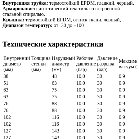
Внутренняя трубка:
термостойкий EPDM, гладкий, черный,
Армирование:
синтетический текстиль со встроенной
стальной спиралью,
Крышка:
термостойкий EPDM, оттиск ткани, черный,
Диапазон температур:
от -30 до +100
Технические характеристики
Внутренний
Толщина
Наружный
Рабочее
Давление
Максима
диаметр
стенки
диаметр
давление
разрыва
вакуум (б
(мм)
(мм)
(мм)
(бар)
(бар)
38
48
10.0
30
0.9
51
63
10.0
30
0.9
63
75
10.0
30
0.9
63
75
10.0
30
0.9
76
88
10.0
30
0.9
76
88
10.0
30
0.9
102
116
10.0
30
0.9
102
116
10.0
30
0.9
127
143
10.0
30
0.9
127
143
10.0
30
0.9