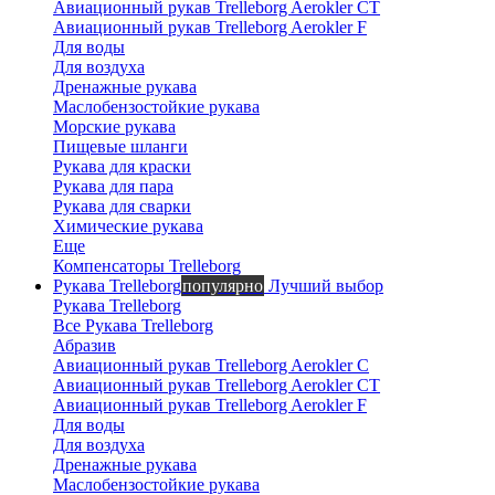
Авиационный рукав Trelleborg Aerokler CT
Авиационный рукав Trelleborg Aerokler F
Для воды
Для воздуха
Дренажные рукава
Маслобензостойкие рукава
Морские рукава
Пищевые шланги
Рукава для краски
Рукава для пара
Рукава для сварки
Химические рукава
Еще
Компенсаторы Trelleborg
Рукава Trelleborg
популярно
Лучший выбор
Рукава Trelleborg
Все Рукава Trelleborg
Абразив
Авиационный рукав Trelleborg Aerokler C
Авиационный рукав Trelleborg Aerokler CT
Авиационный рукав Trelleborg Aerokler F
Для воды
Для воздуха
Дренажные рукава
Маслобензостойкие рукава