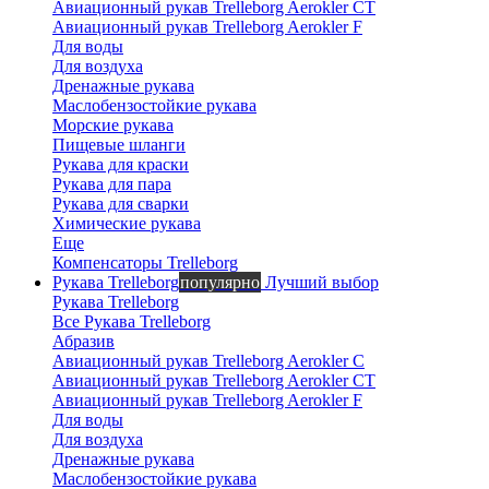
Авиационный рукав Trelleborg Aerokler CT
Авиационный рукав Trelleborg Aerokler F
Для воды
Для воздуха
Дренажные рукава
Маслобензостойкие рукава
Морские рукава
Пищевые шланги
Рукава для краски
Рукава для пара
Рукава для сварки
Химические рукава
Еще
Компенсаторы Trelleborg
Рукава Trelleborg
популярно
Лучший выбор
Рукава Trelleborg
Все Рукава Trelleborg
Абразив
Авиационный рукав Trelleborg Aerokler C
Авиационный рукав Trelleborg Aerokler CT
Авиационный рукав Trelleborg Aerokler F
Для воды
Для воздуха
Дренажные рукава
Маслобензостойкие рукава