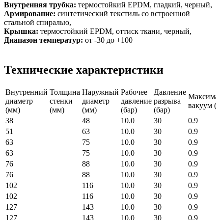
Внутренняя трубка:
термостойкий EPDM, гладкий, черный,
Армирование:
синтетический текстиль со встроенной
стальной спиралью,
Крышка:
термостойкий EPDM, оттиск ткани, черный,
Диапазон температур:
от -30 до +100
Технические характеристики
Внутренний
Толщина
Наружный
Рабочее
Давление
Максима
диаметр
стенки
диаметр
давление
разрыва
вакуум (б
(мм)
(мм)
(мм)
(бар)
(бар)
38
48
10.0
30
0.9
51
63
10.0
30
0.9
63
75
10.0
30
0.9
63
75
10.0
30
0.9
76
88
10.0
30
0.9
76
88
10.0
30
0.9
102
116
10.0
30
0.9
102
116
10.0
30
0.9
127
143
10.0
30
0.9
127
143
10.0
30
0.9