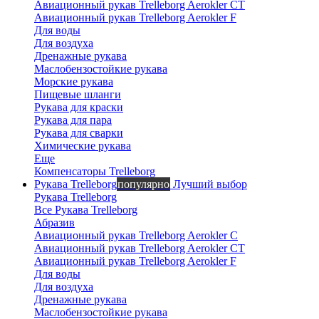
Авиационный рукав Trelleborg Aerokler CT
Авиационный рукав Trelleborg Aerokler F
Для воды
Для воздуха
Дренажные рукава
Маслобензостойкие рукава
Морские рукава
Пищевые шланги
Рукава для краски
Рукава для пара
Рукава для сварки
Химические рукава
Еще
Компенсаторы Trelleborg
Рукава Trelleborg
популярно
Лучший выбор
Рукава Trelleborg
Все Рукава Trelleborg
Абразив
Авиационный рукав Trelleborg Aerokler C
Авиационный рукав Trelleborg Aerokler CT
Авиационный рукав Trelleborg Aerokler F
Для воды
Для воздуха
Дренажные рукава
Маслобензостойкие рукава