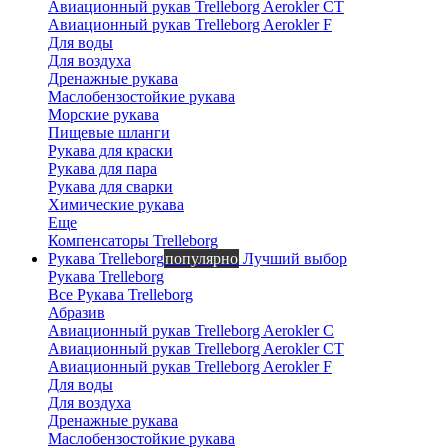
Авиационный рукав Trelleborg Aerokler CT
Авиационный рукав Trelleborg Aerokler F
Для воды
Для воздуха
Дренажные рукава
Маслобензостойкие рукава
Морские рукава
Пищевые шланги
Рукава для краски
Рукава для пара
Рукава для сварки
Химические рукава
Еще
Компенсаторы Trelleborg
Рукава Trelleborg
популярно
Лучший выбор
Рукава Trelleborg
Все Рукава Trelleborg
Абразив
Авиационный рукав Trelleborg Aerokler C
Авиационный рукав Trelleborg Aerokler CT
Авиационный рукав Trelleborg Aerokler F
Для воды
Для воздуха
Дренажные рукава
Маслобензостойкие рукава