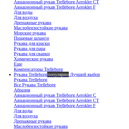
онлайн
Авиационный рукав Trelleborg Aerokler CT
Авиационный рукав Trelleborg Aerokler F
Для воды
Для воздуха
Дренажные рукава
Маслобензостойкие рукава
Морские рукава
Пищевые шланги
Рукава для краски
Рукава для пара
Рукава для сварки
Химические рукава
Еще
Компенсаторы Trelleborg
Рукава Trelleborg
популярно
Лучший выбор
Рукава Trelleborg
Все Рукава Trelleborg
Абразив
Авиационный рукав Trelleborg Aerokler C
Авиационный рукав Trelleborg Aerokler CT
Авиационный рукав Trelleborg Aerokler F
Для воды
Для воздуха
Дренажные рукава
Маслобензостойкие рукава