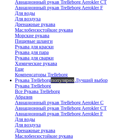
Авиационный рукав Trelleborg Aerokler CT
Авиационный рукав Trelleborg Aerokler F
Для воды
Для воздуха
Дренажные рукава
Маслобензостойкие рукава
Морские рукава
Пищевые шланги
Рукава для краски
Рукава для пара
Рукава для сварки
Химические рукава
Еще
Компенсаторы Trelleborg
Рукава Trelleborg
популярно
Лучший выбор
Рукава Trelleborg
Все Рукава Trelleborg
Абразив
Авиационный рукав Trelleborg Aerokler C
Авиационный рукав Trelleborg Aerokler CT
Авиационный рукав Trelleborg Aerokler F
Для воды
Для воздуха
Дренажные рукава
Маслобензостойкие рукава