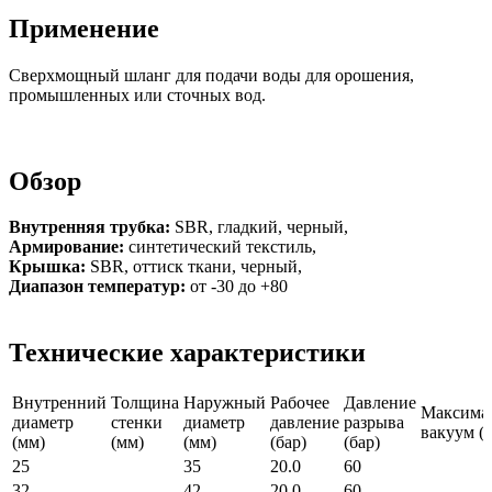
Применение
Сверхмощный шланг для подачи воды для орошения,
промышленных или сточных вод.
Обзор
Внутренняя трубка:
SBR, гладкий, черный,
Армирование:
синтетический текстиль,
Крышка:
SBR, оттиск ткани, черный,
Диапазон температур:
от -30 до +80
Технические характеристики
Внутренний
Толщина
Наружный
Рабочее
Давление
Максима
диаметр
стенки
диаметр
давление
разрыва
вакуум (б
(мм)
(мм)
(мм)
(бар)
(бар)
25
35
20.0
60
32
42
20.0
60