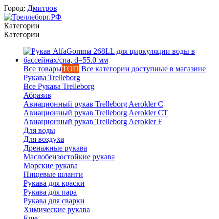
Город:
Дмитров
Категории
Категории
Все товары
ТОП
Все категории доступные в магазине
Рукава Trelleborg
Все Рукава Trelleborg
Абразив
Авиационный рукав Trelleborg Aerokler C
Авиационный рукав Trelleborg Aerokler CT
Авиационный рукав Trelleborg Aerokler F
Для воды
Для воздуха
Дренажные рукава
Маслобензостойкие рукава
Морские рукава
Пищевые шланги
Вероника
Рукава для краски
онлайн
Рукава для пара
Рукава для сварки
Химические рукава
Еще